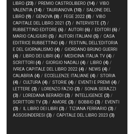
LIBRO
(23)
PREMIO CASTROLIBERO
(14)
VIBO
VALENTIA
(14)
TAURIANOVA
(10)
SALONE DEL
LIBRO
(9)
GENOVA
(8)
FEGE 2022
(8)
VIBO
CAPITALE DEL LIBRO 2021
(7)
INTERVISTE
(7)
RUBBETTINO EDITORE
(6)
AUTORI
(6)
EDITORI
(6)
MARIO CALIGIURI
(5)
AUTORI ITALIANI
(5)
CASA
EDITRICE RUBBETTINO
(4)
FESTIVAL DELL'EDITORIA
E DEL GIORNALISMO
(4)
GIORDANO BRUNO GUERRI
(4)
LIBRO DEI LIBRI
(4)
MEDICINA ITALIA TV
(4)
SCRITTORI
(4)
GIORGIO NADALI
(4)
LIBRO
(4)
IVREA CAPITALE DEL LIBRO 2022
(4)
NEWS
(4)
CALABRIA
(4)
ECCELLENZE ITALIANE
(4)
STORIA
(4)
CULTURA
(4)
STORIE
(4)
EVENTI E PREMI
(4)
LETTERE
(3)
LORENZO FAZIO
(3)
SONIA SERAZZI
(3)
LOREDANA BERARDI
(3)
INTELLIGENCE
(3)
SCRITTORI TV
(3)
AMORE
(3)
BOBBIO
(3)
EVENTI
(3)
IL LIBRO DEI LIBRI
(3)
TIZIANA FERRARIO
(3)
ASSOSINDERESI
(3)
CAPITALE DEL LIBRO 2023
(3)