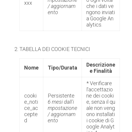
xxx
/ aggiornam
che i dati ve
ento
ngono inviati
a Google An
alytics.
TABELLA DEI COOKIE TECNICI
Descrizione
Nome
Tipo/Durata
e Finalità
* Verificare
l'accettazio
cooki
Persistente
ne dei cooki
e_noti
6 mesi dall'i
e, senza il qu
ce_ac
mpostazione
ale non veng
cepte
/ aggiornam
ono installati
d
ento
i cookie di G
oogle Analyt