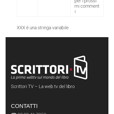
per i prossi
mi comment
i
XXX è una stringa variabile
Scrittori TV – La web tv del libro
CONTATTI