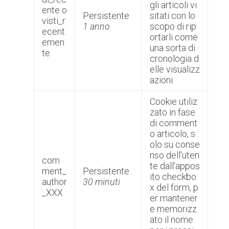
gli articoli vi
ente o
Persistente
sitati con lo
visti_r
1 anno
scopo di rip
ecent
ortarli come
emen
una sorta di
te
cronologia d
elle visualizz
azioni.
Cookie utiliz
zato in fase
di comment
o articolo, s
olo su conse
nso dell’uten
com
te dall’appos
ment_
Persistente
ito checkbo
author
30 minuti
x del form, p
_XXX
er mantener
e memorizz
ato il nome