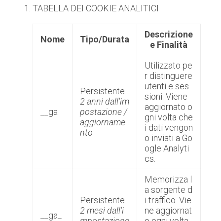
TABELLA DEI COOKIE ANALITICI
Descrizione
Nome
Tipo/Durata
e Finalità
Utilizzato pe
r distinguere
utenti e ses
Persistente
sioni. Viene
2 anni dall'im
aggiornato o
__ga
postazione /
gni volta che
aggiorname
i dati vengon
nto
o inviati a Go
ogle Analyti
cs.
Memorizza l
a sorgente d
Persistente
i traffico. Vie
2 mesi dall'i
ne aggiornat
__ga_
mpostazione
o ogni volta