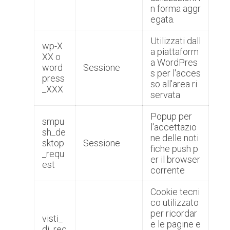
n forma aggr
egata.
Utilizzati dall
wp-X
a piattaform
XX o
a WordPres
word
Sessione
s per l'acces
press
so all'area ri
_XXX
servata
Popup per
smpu
l'accettazio
sh_de
ne delle noti
sktop
Sessione
fiche push p
_requ
er il browser
est
corrente
Cookie tecni
co utilizzato
per ricordar
visti_
e le pagine e
di_rec