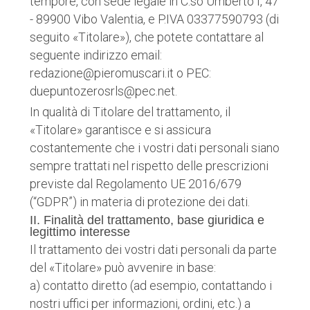
tempore, con sede legale in C.so Umberto I, 47
- 89900 Vibo Valentia, e P.IVA 03377590793 (di
seguito «Titolare»), che potete contattare al
seguente indirizzo email:
redazione@pieromuscari.it o PEC:
duepuntozerosrls@pec.net.
In qualità di Titolare del trattamento, il
«Titolare» garantisce e si assicura
costantemente che i vostri dati personali siano
sempre trattati nel rispetto delle prescrizioni
previste dal Regolamento UE 2016/679
(“GDPR”) in materia di protezione dei dati.
II. Finalità del trattamento, base giuridica e
legittimo interesse
Il trattamento dei vostri dati personali da parte
del «Titolare» può avvenire in base:
a) contatto diretto (ad esempio, contattando i
nostri uffici per informazioni, ordini, etc.) a