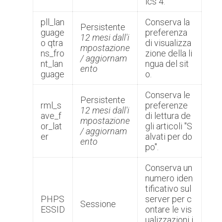
ics 4.
pll_lan
Conserva la
Persistente
guage
preferenza
12 mesi dall'i
o qtra
di visualizza
mpostazione
ns_fro
zione della li
/ aggiornam
nt_lan
ngua del sit
ento
guage
o.
Conserva le
Persistente
rml_s
preferenze
12 mesi dall'i
ave_f
di lettura de
mpostazione
or_lat
gli articoli "S
/ aggiornam
er
alvati per do
ento
po".
Conserva un
numero iden
tificativo sul
PHPS
server per c
Sessione
ESSID
ontare le vis
ualizzazioni i