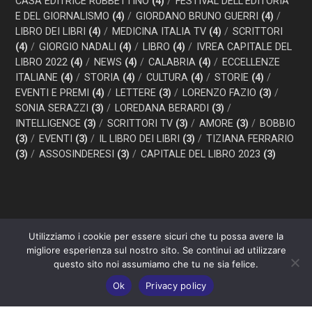
CASA EDITRICE RUBBETTINO
(4)
FESTIVAL DELL'EDITORIA
E DEL GIORNALISMO
(4)
GIORDANO BRUNO GUERRI
(4)
LIBRO DEI LIBRI
(4)
MEDICINA ITALIA TV
(4)
SCRITTORI
(4)
GIORGIO NADALI
(4)
LIBRO
(4)
IVREA CAPITALE DEL
LIBRO 2022
(4)
NEWS
(4)
CALABRIA
(4)
ECCELLENZE
ITALIANE
(4)
STORIA
(4)
CULTURA
(4)
STORIE
(4)
EVENTI E PREMI
(4)
LETTERE
(3)
LORENZO FAZIO
(3)
SONIA SERAZZI
(3)
LOREDANA BERARDI
(3)
INTELLIGENCE
(3)
SCRITTORI TV
(3)
AMORE
(3)
BOBBIO
(3)
EVENTI
(3)
IL LIBRO DEI LIBRI
(3)
TIZIANA FERRARIO
(3)
ASSOSINDERESI
(3)
CAPITALE DEL LIBRO 2023
(3)
© 2026 Tutti i diritti riservati | Realizzato da Piero Muscari
Utilizziamo i cookie per essere sicuri che tu possa avere la
Storytailor - La tua comunicazione sarà tutta un’altra storia! Per
migliore esperienza sul nostro sito. Se continui ad utilizzare
contattarmi, visita il mio sito web
www.pieromuscari.it
| Questo
questo sito noi assumiamo che tu ne sia felice.
sito è di proprietà di: Duepuntozero srls P. Iva 03377590793 |
Ok
Privacy policy
Privacy Policy